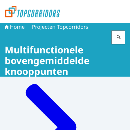
Naar de homepage van Topcorridors
Home
Projecten Topcorridors
Vu
Multifunctionele
bovengemiddelde
knooppunten
Menu