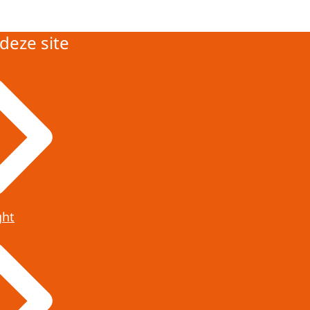
deze site
ght