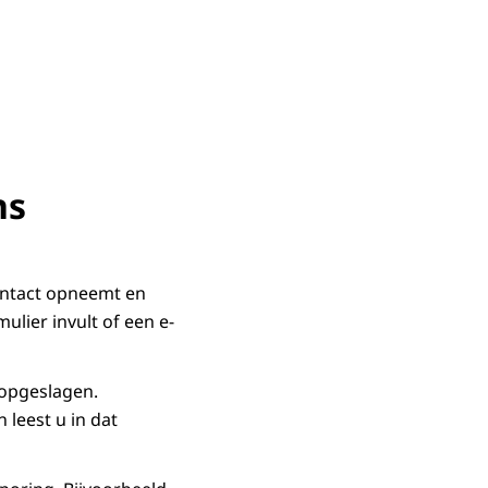
ns
ontact opneemt en
ulier invult of een e-
 opgeslagen.
 leest u in dat