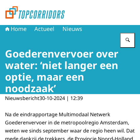
Naar de homepage van Topcorridors
Home
Actueel
Nieuws
Vu
Goederenvervoer over
water: ‘niet langer een
optie, maar een
noodzaak’
Nieuwsbericht
30-10-2024 | 12:39
Na de eindrapportage Multimodaal Netwerk
Goederenvervoer in de metropoolregio Amsterdam,
weten we sinds september waar de regio heen wil. Dat
mede dankzij de trekkers, de Provincie Noord-Holland